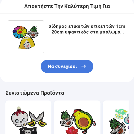
Αποκτήστε Την Καλύτερη Τιμή Για
σίδηρος ετικετών ετικεττών 1cm
- 20cm υφαντικός στα μπαλώματα
oeko-TEX κινούμενων σχεδίων
που ελέγχονται
Να συνεχίσει
Συνιστώμενα Προϊόντα