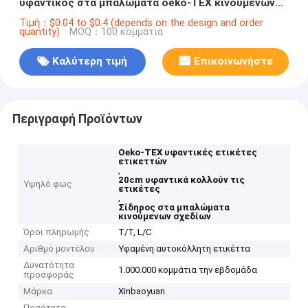
υφαντικός στα μπαλώματα oeko-TEX κινούμενων
σχεδίων που ελέγχονται
Τιμή：$0.04 to $0.4 (depends on the design and order
quantity)
MOQ：100 κομμάτια
Καλύτερη τιμή
Επικοινωνήστε
Περιγραφή Προϊόντων
Oeko-TEX υφαντικές ετικέτες
ετικεττών
,
20cm υφαντικά κολλούν τις
Υψηλό φως
ετικέτες
,
Σίδηρος στα μπαλώματα
κινούμενων σχεδίων
Όροι πληρωμής
T/T, L/C
Αριθμό μοντέλου
Υφαμένη αυτοκόλλητη ετικέττα
Δυνατότητα
1.000.000 κομμάτια την εβδομάδα
προσφοράς
Μάρκα
Xinbaoyuan
Ποσότητα