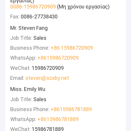
εργασίας)
0086-15986720909
(Μη χρόνου εργασίας)
Fax:
0086-27738430
Mr. Steven Fang
Job Title:
Sales
Business Phone:
+86 15986720909
WhatsApp:
+8615986720909
WeChat:
15986720909
Email:
steven@szxby.net
Miss. Emily Wu
Job Title:
Sales
Business Phone:
+8615986781889
WhatsApp:
+8615986781889
WeChat:
15986781889