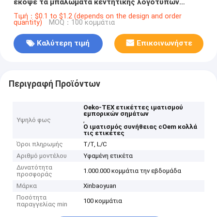
έκοψε τα μπαλώματα κεντητικής λογότυπων
εμπορικών σημάτων συνήθειας συνόρων
Τιμή：$0.1 to $1.2 (depends on the design and order
quantity)
MOQ：100 κομμάτια
Καλύτερη τιμή
Επικοινωνήστε
Περιγραφή Προϊόντων
Oeko-TEX ετικέττες ιματισμού
εμπορικών σημάτων
Υψηλό φως
,
Ο ιματισμός συνήθειας cOem κολλά
τις ετικέτες
Όροι πληρωμής
T/T, L/C
Αριθμό μοντέλου
Υφαμένη ετικέτα
Δυνατότητα
1.000.000 κομμάτια την εβδομάδα
προσφοράς
Μάρκα
Xinbaoyuan
Ποσότητα
100 κομμάτια
παραγγελίας min