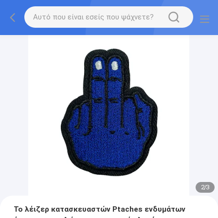
2
/
3
Το λέιζερ κατασκευαστών Ptaches ενδυμάτων