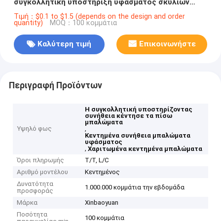
συγκολλητική υποστήριξη υφάσματος σκυλιών
μπαλωμάτων
Τιμή：$0.1 to $1.5 (depends on the design and order
quantity)
MOQ：100 κομμάτια
Καλύτερη τιμή
Επικοινωνήστε
Περιγραφή Προϊόντων
Η συγκολλητική υποστηρίζοντας
συνήθεια κέντησε τα πίσω
μπαλώματα
Υψηλό φως
,
Κεντημένα συνήθεια μπαλώματα
υφάσματος
,
Χαριτωμένα κεντημένα μπαλώματα
Όροι πληρωμής
T/T, L/C
Αριθμό μοντέλου
Κεντημένος
Δυνατότητα
1.000.000 κομμάτια την εβδομάδα
προσφοράς
Μάρκα
Xinbaoyuan
Ποσότητα
100 κομμάτια